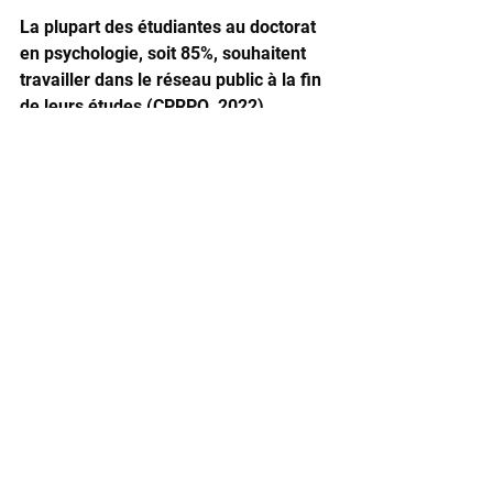
La plupart des étudiantes au doctorat 
en psychologie, soit 85%, souhaitent 
travailler dans le réseau public à la fin 
de leurs études (CPRPQ, 2022). 
Comme les psychologues d’expérience 
que nous nous devons de retenir, elles 
ont sincèrement à cœur de contribuer 
au bien-être de la population et des 
gens les plus vulnérables. Pour la 
pérennité des soins psychologiques 
dans notre réseau, agissons 
rapidement.  
Karine Gauthier, 
psychologue et 
neuropsychologue, Présidente de la 
Coalition des psychologues du réseau 
public québécois