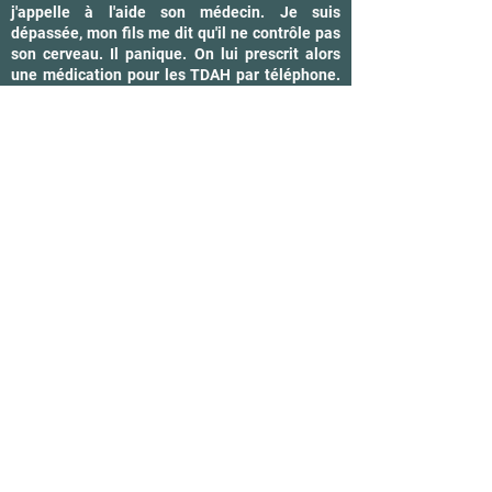
j'appelle à l'aide son médecin. Je suis
dépassée, mon fils me dit qu'il ne contrôle pas
son cerveau. Il panique. On lui prescrit alors
une médication pour les TDAH par téléphone.
Petite lueur d'espoir. Malheureusement, on se
rend compte très vite que la médication ne fait
que décupler l'anxiété d'Andy. L'été arrive. Juin
2021. Je reçois un appel de la pédiatre qui va
le prendre en charge. On stop la médication.
On vérifie qu'Andy est sur les listes d'attentes.
On a besoin de plus d'informations pour la
suite du traitement. Je me remets à mon
boulot d'observatrice. L'été passe, la colère
prend le dessus. Septembre arrive, en même
temps que la rentrée scolaire. Ce n'est pas un
beau moment. Andy est pleinement conscient
de ses difficultés. Son moral est au plus bas. Il
s'enferme dans sa chambre pour se dire des
insultes et se frapper au visage. Il en vient
même à avoir des idées suicidaires. Il n'a pas
encore 6 ans. Ça fait officiellement 4 ans qu'il
est sur les listes d'attentes. J'appelle en
panique la ligne Parent, c'est un service