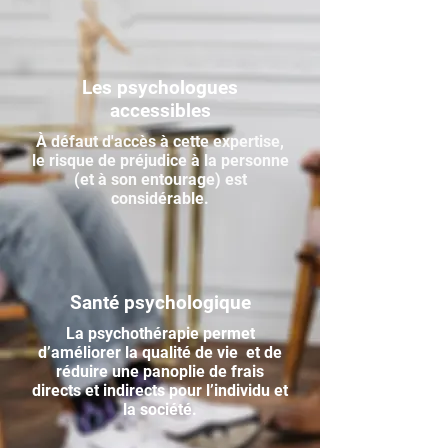
Les psychologues
accessibles
À défaut d'accès à cette expertise,
le risque de préjudice à la personne
(et à son entourage) est
considérable.
Santé psychologique
La psychothérapie permet
d’améliorer la qualité de vie et de
réduire une panoplie de frais
directs et indirects pour l’individu et
la société.