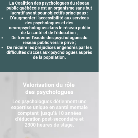
La Coalition des psychologues du réseau
public québécois est un organisme sans but
lucratif ayant pour objectifs principaux :
D’augmenter l’accessibilité aux services
des psychologues et des
neuropsychologues dans le réseau public
de la santé et de l'éducation ;
De freiner l'exode des psychologues du
réseau public vers le privé ;
De réduire les préjudices engendrés par les
difficultés d'accès aux psychologues auprès
de la population.
Valorisation du rôle
des psychologues
Les psychologues détiennent une
expertise unique en santé mentale
comptant jusqu’à 10 années
d'éducation post-secondaire et
2300 heures de stage.